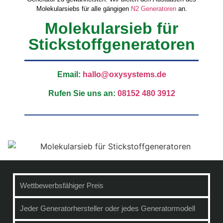
Molekularsiebs für alle gängigen
N2 Generatoren
an.
Molekularsieb für
Stickstoffgeneratoren
Email:
hallo@oxysystems.de
Rufen Sie uns an
:
08152 480 3912
Wettbewerbsfähiger Preis
Jeder Generatorhersteller oder jedes Generatormodell