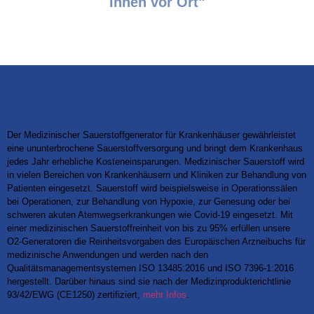
Ihnen vor Ort"
Warum einen medizinischen
Sauerstoffgenerator für Krankenhäuser
verwenden?
Der Medizinischer Sauerstoffgenerator für Krankenhäuser gewährleistet
eine ununterbrochene Sauerstoffversorgung und bringt dem Krankenhaus
jedes Jahr erhebliche Kosteneinsparungen. Medizinischer Sauerstoff wird
in vielen Bereichen von Krankenhäusern und Kliniken zur Behandlung von
Patienten eingesetzt. Sauerstoff wird beispielsweise in Operationssälen
bei Operationen, zur Behandlung von Hypoxie, zur Genesung oder bei
schweren akuten Atemwegserkrankungen wie Covid-19 eingesetzt. Mit
einer medizinischen Sauerstoffreinheit von bis zu 95% erfüllen unsere
O2-Generatoren die Reinheitsvorgaben des Europäischen Arzneibuchs für
medizinische Anwendungen und werden nach den
Qualitätsmanagementsystemen ISO 13485:2016 und ISO 7396-1:2016
hergestellt. Darüber hinaus sind sie nach der Medizinprodukterichtlinie
93/42/EWG (CE1250) zertifiziert,
mehr Infos
.