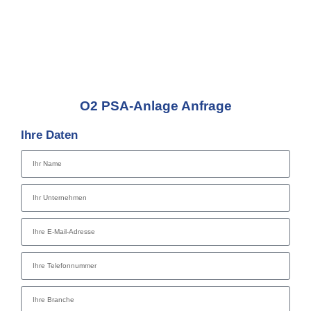
© All rights reserved Oxysystems GmbH
HRB 287905 | VAT: DE 365008132 |
2024.
EORI: DE 810963271042413
O2 PSA-Anlage Anfrage
Ihre Daten