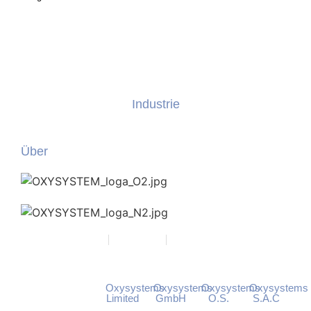
Industrie
Über
Karrieren
Ausstellungsraum
Datenschutzrichtlinie
Pharmazeutische
Laserschneiden
Produktion
Hartlöten
Oxysystems
Oxysystems
Oxysystems
Oxysystems
Glas
Limited
GmbH
O.S.
S.A.C
Wärmebehandlung
&
12
Heinestraße
Roháčova
Calle 5,