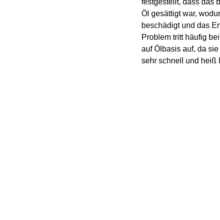
festgestellt, dass da
Öl gesättigt war, wod
beschädigt und das En
Problem tritt häufig 
auf Ölbasis auf, da si
sehr schnell und heiß 
ür das Laserschneiden PSA-
ckstoff, sondern bietet auch
nd Wartung, ohne dass
lich sind. Er hält langen
matisierung stand, arbeitet
hler.”