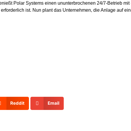
enießt Polar Systems einen ununterbrochenen 24/7-Betrieb mit 
erforderlich ist. Nun plant das Unternehmen, die Anlage auf ei
ettes Stickstoff-PSA-Paket an, das es Ihnen er
mit flexiblen Verträgen und Support zu produzi
Reddit
Email