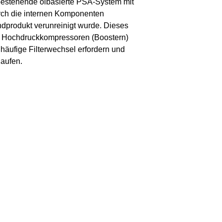
s bestehende ölbasierte PSA-System mit
urch die internen Komponenten
dprodukt verunreinigt wurde. Dieses
bei Hochdruckkompressoren (Boostern)
e häufige Filterwechsel erfordern und
laufen.