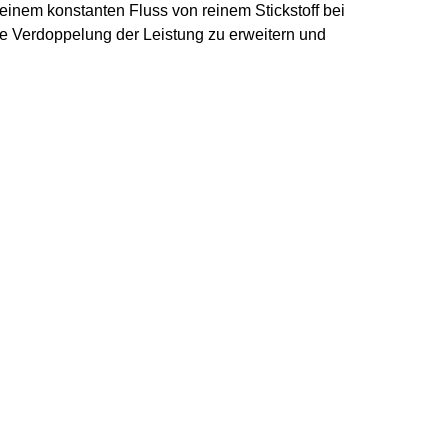
einem konstanten Fluss von reinem Stickstoff bei
ne Verdoppelung der Leistung zu erweitern und
möglicht, reinen Stickstoff (N2) vor
eren.